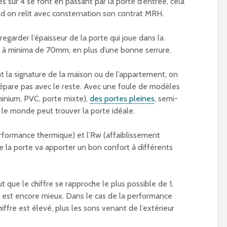
 sur 4 se font en passant par la porte d’entrée, cela
and on relit avec consternation son contrat MRH.
regarder l’épaisseur de la porte qui joue dans la
re à minima de 70mm, en plus d’une bonne serrure.
t la signature de la maison ou de l’appartement, on
dépare pas avec le reste. Avec une foule de modèles
minium, PVC, porte mixte),
des portes pleines
, semi-
ut le monde peut trouver la porte idéale.
erformance thermique) et l’Rw (affaiblissement
 la porte va apporter un bon confort à différents
t que le chiffre se rapproche le plus possible de 1,
ela est encore mieux. Dans le cas de la performance
chiffre est élevé, plus les sons venant de l’extérieur